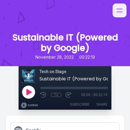
Sustainable IT (Powered
by Google)
•
November 28, 2022
00:22:19
Tech on Stage
Sustainable IT (Powered by Google)
1x
00:00
/
00:22:19
SUBSCRIBE
SHARE