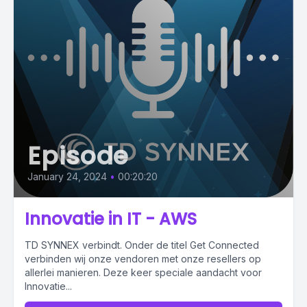
Episode
January 24, 2024
•
00:20:20
Innovatie in IT - AWS
TD SYNNEX verbindt. Onder de titel Get Connected
verbinden wij onze vendoren met onze resellers op
allerlei manieren. Deze keer speciale aandacht voor
Innovatie...