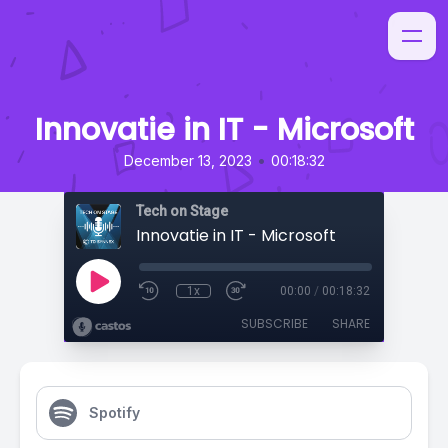
Innovatie in IT - Microsoft
•
December 13, 2023
00:18:32
Tech on Stage
Innovatie in IT - Microsoft
1x
00:00
/
00:18:32
SUBSCRIBE
SHARE
Spotify