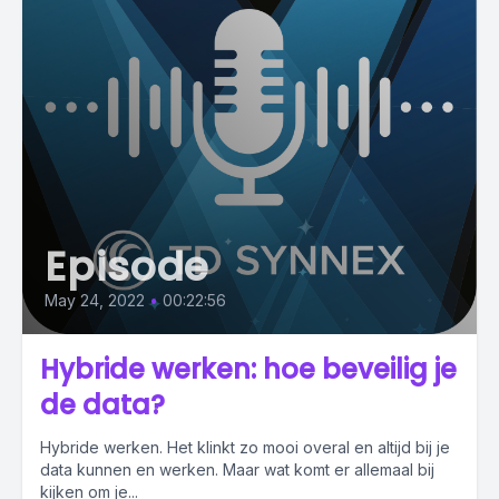
Episode
May 24, 2022
•
00:22:56
Hybride werken: hoe beveilig je
de data?
Hybride werken. Het klinkt zo mooi overal en altijd bij je
data kunnen en werken. Maar wat komt er allemaal bij
kijken om je...