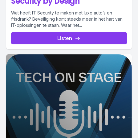
Security by Design
Wat heeft IT Security te maken met luxe auto’s en
frisdrank? Beveiliging komt steeds meer in het hart van
IT-oplossingen te staan. Waar het...
Listen