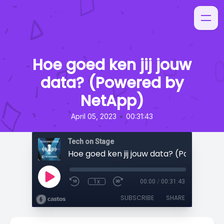
Hoe goed ken jij jouw
data? (Powered by
NetApp)
•
April 05, 2023
00:31:43
Tech on Stage
1x
00:00
/
00:31:43
SUBSCRIBE
SHARE