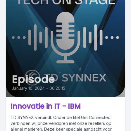
Episode
January 10, 2024
•
00:20:15
Innovatie in IT - IBM
TD SYNNEX verbindt. Onder de titel Get Connected
verbinden wij onze vendoren met onze resellers op
allerlei manieren. Deze keer speciale aandacht voor